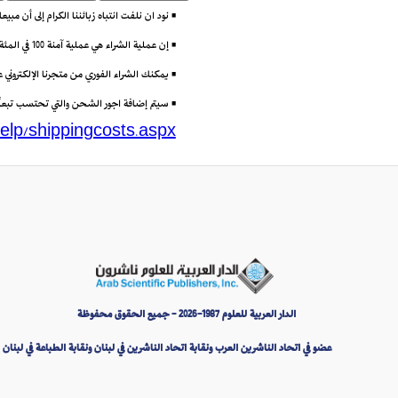
• نود ان نلفت انتباه زبائننا الكرام إلى أن مب
• إن عملية الشراء هي عملية آمنة 100 في المئة باستعمال تقنية (Secure Socket Layer) أو SSL التي تتيح إرسال البيانات مشفرة عبر الانترنت.
• يمكنك الشراء الفوري من متجرنا الإلكتروني
• سيتم إضافة اجور الشحن والتي تحتسب تبعاً لو
elp/shippingcosts.aspx
الدار العربية للعلوم 1987-2026 - جميع الحقوق محفوظة
عضو في اتحاد الناشرين العرب ونقابة اتحاد الناشرين في لبنان ونقابة الطباعة في لبنان