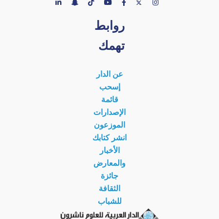
روابط
تهمك
عن الدار
إسحب
قائمة
الإصدارات
الموزعون
انشر كتابك
الأخبار
والمعارض
جائزة
الثقافة
للشباب