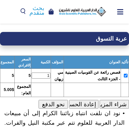
بحث
متقدم
عربة التسوق
السعر
تأكيد
العنوان
المؤلف
الكمية
المجموع
إلافرادي
قصص رائعة عن القوميات الصينية
مي
5
5
- الجزء الثالث
زيهان
المجموع
5.00$
العام:
• نود ان نلفت انتباه زبائننا الكرام إلى أن مبيعات
الدار العربية للعلوم تتم عبر مكتبة النيل والفرات.