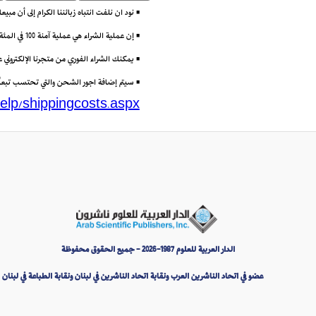
• نود ان نلفت انتباه زبائننا الكرام إلى أن مب
• إن عملية الشراء هي عملية آمنة 100 في المئة باستعمال تقنية (Secure Socket Layer) أو SSL التي تتيح إرسال البيانات مشفرة عبر الانترنت.
• يمكنك الشراء الفوري من متجرنا الإلكتروني
• سيتم إضافة اجور الشحن والتي تحتسب تبعاً لو
elp/shippingcosts.aspx
الدار العربية للعلوم 1987-2026 - جميع الحقوق محفوظة
عضو في اتحاد الناشرين العرب ونقابة اتحاد الناشرين في لبنان ونقابة الطباعة في لبنان