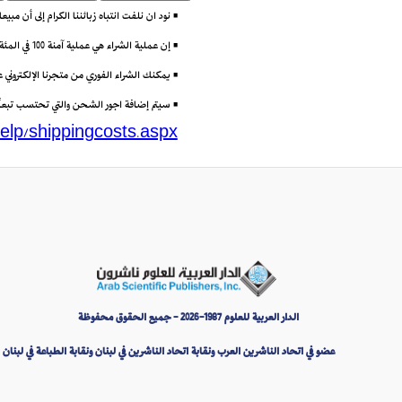
• نود ان نلفت انتباه زبائننا الكرام إلى أن مب
• إن عملية الشراء هي عملية آمنة 100 في المئة باستعمال تقنية (Secure Socket Layer) أو SSL التي تتيح إرسال البيانات مشفرة عبر الانترنت.
• يمكنك الشراء الفوري من متجرنا الإلكتروني
• سيتم إضافة اجور الشحن والتي تحتسب تبعاً لو
elp/shippingcosts.aspx
الدار العربية للعلوم 1987-2026 - جميع الحقوق محفوظة
عضو في اتحاد الناشرين العرب ونقابة اتحاد الناشرين في لبنان ونقابة الطباعة في لبنان