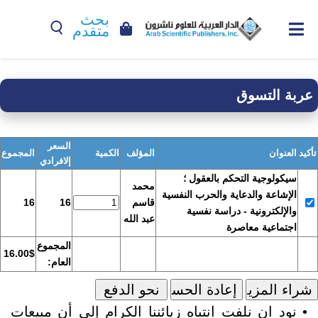
بحث
متقدم
عربة التسوق
السعر
تأكيد
العنوان
المؤلف
الكمية
المجموع
إلافرادي
سيكولوجية التحكم بالعقول ؛
محمد
الإشاعة والدعاية والحرب النفسية
قاسم
16
16
والإلكترونية - دراسة نفسية
عبد الله
اجتماعية معاصرة
المجموع
16.00$
العام:
• نود ان نلفت انتباه زبائننا الكرام إلى أن مبيعات