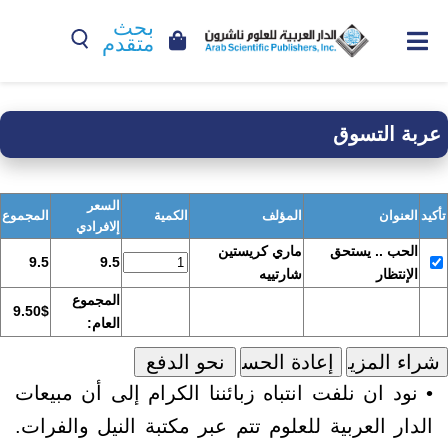
بحث
متقدم
عربة التسوق
السعر
تأكيد
العنوان
المؤلف
الكمية
المجموع
إلافرادي
الحب .. يستحق
ماري كريستين
9.5
9.5
الإنتظار
شارتييه
المجموع
9.50$
العام:
• نود ان نلفت انتباه زبائننا الكرام إلى أن مبيعات
الدار العربية للعلوم تتم عبر مكتبة النيل والفرات.