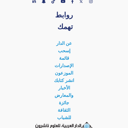
روابط
تهمك
عن الدار
إسحب
قائمة
الإصدارات
الموزعون
انشر كتابك
الأخبار
والمعارض
جائزة
الثقافة
للشباب