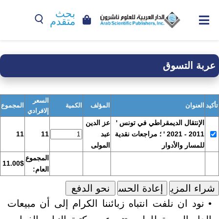
بحث
متقدم
عربة التسوق
السعر
تأكيد
العنوان
المؤلف
الكمية
المجموع
إلافرادي
الإنتقال الديمقراطي في تونس '
عز الدين
2011 - 2021 ' ؛ مراجعات نقدية
عبد
11
11
للمسار والأدوار
المولى
المجموع
11.00$
العام:
• نود ان نلفت انتباه زبائننا الكرام إلى أن مبيعات