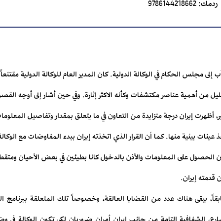
ردمك:
9786144218662
تقريره في 26 أغسطس/آب إلى مجلس الحكام في الوكالة الدولية. كان المدير العام للوكالة الدولية
ليل من أهمية عناصر مكتشفات وكأنه الاكثر إثارة. وفي حين أشار إلى أوجه القصور
أخير، أظهرت إيران درجة متزايدة من التعاون في ما يتعلق بمقدار وتفاصيل المعلومات
 عينات بيئية منها. كما أن القرار الذي اتخذته إيران ببدء المفاوضات مع الوكال
 أن الحصول على المعلومات والأذن بالدخول كانا بطيئين في بعض الأحيان ومتقطع
قدمته إيران.
بقاً، يبقى هناك عدد من القضايا العالقة، وخصوصاً تلك المتعلقة ببرنامج الت
سارع، الشفافية التامة من جانب إيران أمران ضروريان لكي تكون الوكالة في وض