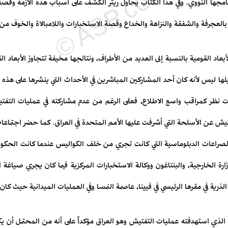
امجها النووي. وفي هذا الكتاب يحاول ريتر الكشف على أسباب هذه الأزمة وقصة 
 بالعجرفة والشفقة والنزاهة والخداع وقصة الاستخبارات واللامبالاة والخوف من
عاد القومية بالنسبة إلى العديد من الأطراف، ونتائجها مخيفة تتجاوز الأبعاد ال
ا ليس لأنه كان أحد المشاركين المباشرين في الأحداث التي ينشرها على هذه 
 نظر كمراقب واسع الاطلاع، فعلى الرغم من عدم مشاركته في عمليات التفت
تيش عن الأسلحة التي أشرفت عليها الأمم المتحدة في العراق. كما حضر اجتماع
 الصراعات الدبلوماسية التي كانت تجري من خلف الكواليس عندما كانت الحكو
رة الخارجية، والبنتاغون ووكالة الاستخبارات المركزية فيما كان يجري صياغة 
 الذرية في مقرها الرئيسي في فيينا، عاصمة النمسا وفي العمليات الميدانية حيث 
الذي استهدفته عمليات التفتيش وهو العراق مؤكداً على أنه من المحتمل أن يكون