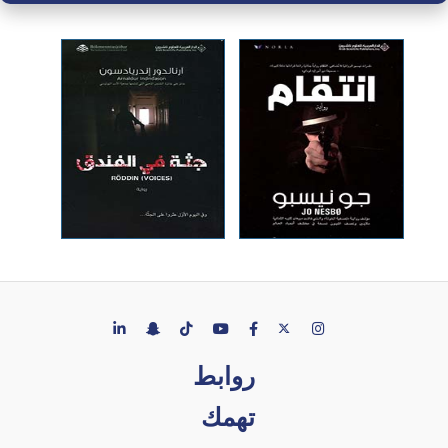
روابط
تهمك