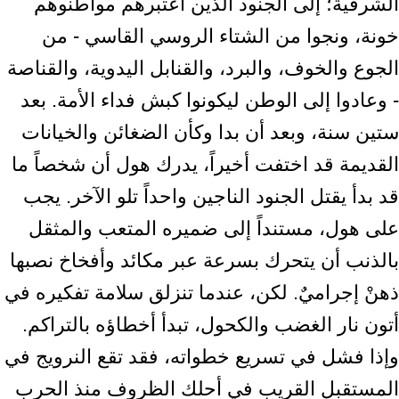
الشرقية؛ إلى الجنود الذين اعتبرهم مواطنوهم
خونة، ونجوا من الشتاء الروسي القاسي - من
الجوع والخوف، والبرد، والقنابل اليدوية، والقناصة
- وعادوا إلى الوطن ليكونوا كبش فداء الأمة. بعد
ستين سنة، وبعد أن بدا وكأن الضغائن والخيانات
القديمة قد اختفت أخيراً، يدرك هول أن شخصاً ما
قد بدأ يقتل الجنود الناجين واحداً تلو الآخر. يجب
على هول، مستنداً إلى ضميره المتعب والمثقل
بالذنب أن يتحرك بسرعة عبر مكائد وأفخاخ نصبها
ذهنْ إجراميٌ. لكن، عندما تنزلق سلامة تفكيره في
أتون نار الغضب والكحول، تبدأ أخطاؤه بالتراكم.
وإذا فشل في تسريع خطواته، فقد تقع النرويج في
المستقبل القريب في أحلك الظروف منذ الحرب