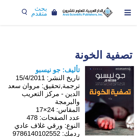
بحث
متقدم
تصفية الخونة
تأليف:
جو نيسبو
تاريخ النشر:
15/4/2011
ترجمة,تحقيق:
مروان سعد
الدين - مركز التعريب
والبرمجة
المقاس:
24×17
عدد الصفحات:
478
النوع:
ورقي غلاف عادي
ردمك:
9786140102552